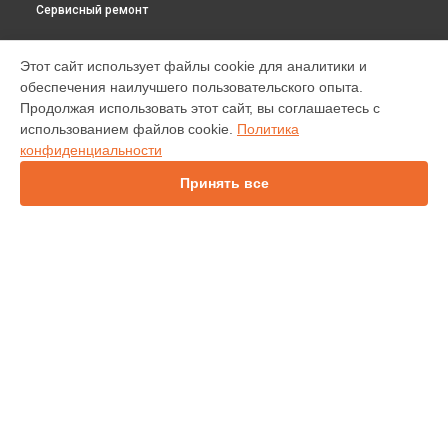
Сервисный ремонт
МОДЕЛИ
Этот сайт использует файлы cookie для аналитики и
обеспечения наилучшего пользовательского опыта.
INV30
Продолжая использовать этот сайт, вы соглашаетесь с
IN138HDST
использованием файлов cookie.
Политика
IN112
конфиденциальности
IN114
IN136
Принять все
IN1046
IN2138HD
INL146
СТРАНИЦЫ
Гарантия
Доставка
Контакты
Карта сайта
КОНТАКТЫ