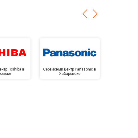
нтр Toshiba в
Сервисный центр Panasonic в
Сервисный 
ровске
Хабаровске
Хаба