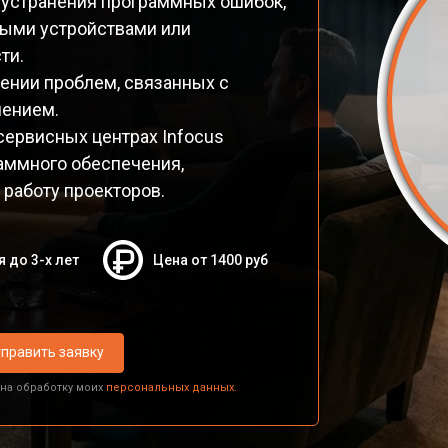
 устранения программных ошибок,
ными устройствами или
ти.
ении проблем, связанных с
чением.
ервисных центрах Infocus
аммного обеспечения,
работу проекторов.
я до 3-х лет
Цена от 1400 руб
править заявку
 на обработку моих
персональных данных.