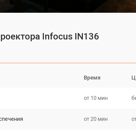
роектора Infocus IN136
Время
Ц
от 10 мин
б
спечения
от 20 мин
о