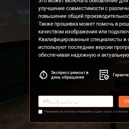
Это может включать обновление для
улучшение совместимости с различ
повышение общей производительнос
Также прошивка может помочь в реш
качеством изображения или подклю
Квалифицированные специалисты в с
используют последние версии прогр
обеспечивая надежную и актуальную 
Экспресс ремонт в
Гаранти
день обращения
От
Нажимая на кнопку отправить я даю свое согласие