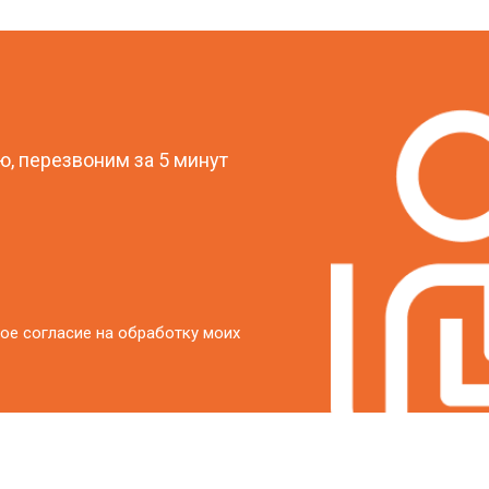
от 20 мин
о
?
от 40 мин
о
, перезвоним за 5 минут
от 20 мин
о
ое согласие на обработку моих