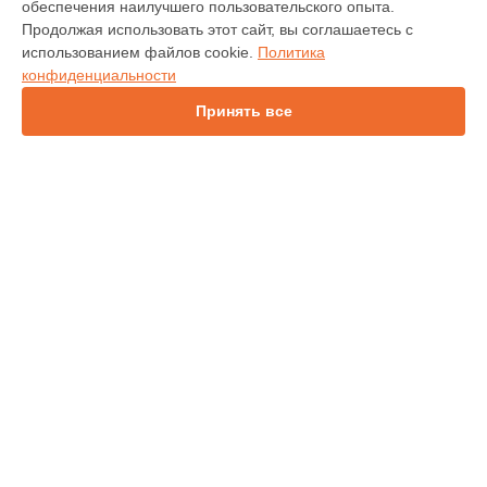
обеспечения наилучшего пользовательского опыта.
INV30
Продолжая использовать этот сайт, вы соглашаетесь с
IN138HDST
использованием файлов cookie.
Политика
IN112
конфиденциальности
IN114
IN136
Принять все
IN1044
IN1046
INL146
СТРАНИЦЫ
Гарантия
Доставка
Контакты
Карта сайта
КОНТАКТЫ
+7 (800) 350-44-53
Ежедневно с 09:00 до 21:00
г. Хабаровск, улица Лазо, 21
info@infocus-service.ru