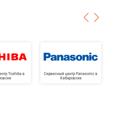
нтр Toshiba в
Сервисный центр Panasonic в
Сервисный 
ровске
Хабаровске
Хаба