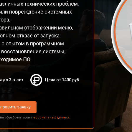
различных технических проблем.
и или повреждение системных
ора.
авильном отображении меню,
лном отказе от запуска.
а с опытом в программном
 восстановление системы,
бходимое ПО.
я до 3-х лет
Цена от 1400 руб
править заявку
 на обработку моих
персональных данных.