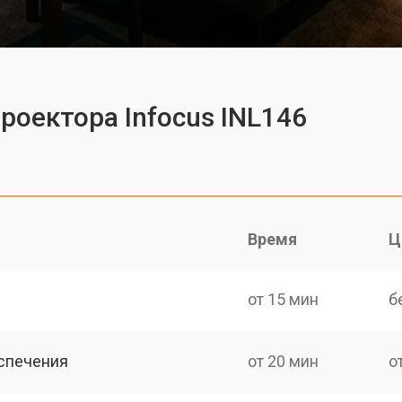
роектора Infocus INL146
Время
Ц
от 15 мин
б
спечения
от 20 мин
о