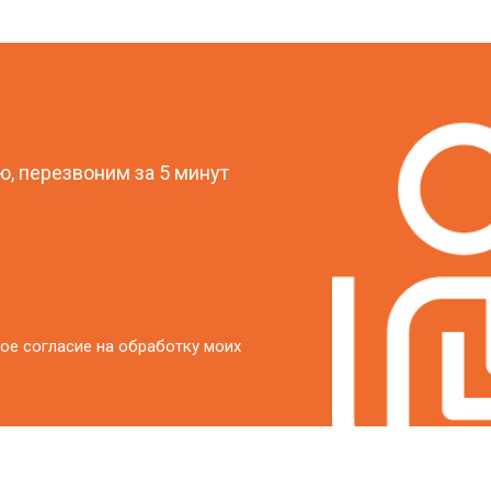
от 20 мин
о
?
от 40 мин
о
, перезвоним за 5 минут
от 20 мин
о
ое согласие на обработку моих