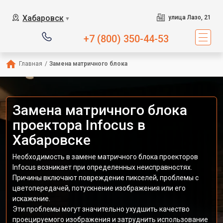
Хабаровск
улица Лазо, 21
▼
+7 (800) 350-44-53
Главная
/
Замена матричного блока
Замена матричного блока
проектора Infocus в
Хабаровске
Необходимость в замене матричного блока проекторов
Infocus возникает при определенных неисправностях.
Причины включают повреждение пикселей, проблемы с
цветопередачей, потускнение изображения или его
искажение.
Эти проблемы могут значительно ухудшить качество
проецируемого изображения и затруднить использование