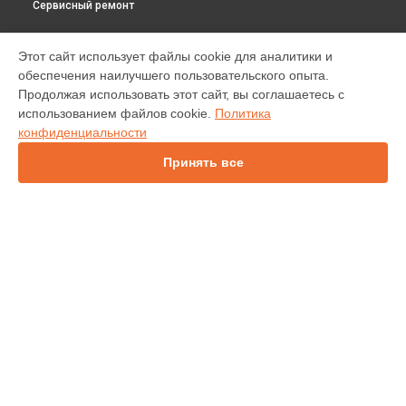
Сервисный ремонт
МОДЕЛИ
Этот сайт использует файлы cookie для аналитики и
обеспечения наилучшего пользовательского опыта.
INV30
Продолжая использовать этот сайт, вы соглашаетесь с
IN138HDST
использованием файлов cookie.
Политика
IN112
конфиденциальности
IN114
IN136
Принять все
IN1044
IN1046
IN2138HD
INL146
СТРАНИЦЫ
Гарантия
Доставка
Контакты
Карта сайта
КОНТАКТЫ